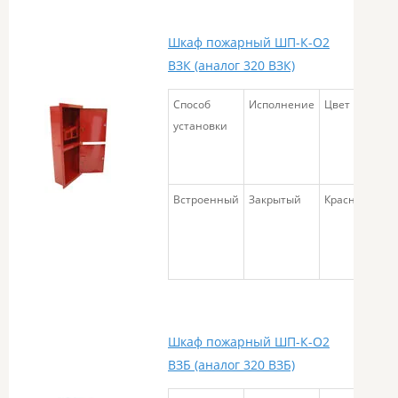
Шкаф пожарный ШП-К-О2
ВЗК (аналог 320 ВЗК)
Способ
Исполнение
Цвет
Га
установки
ра
Встроенный
Закрытый
Красный
58
Шкаф пожарный ШП-К-О2
ВЗБ (аналог 320 ВЗБ)