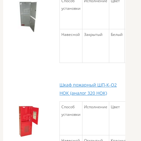
Способ
Исполнение
Цвет
Габари
установки
размер
Навесной
Закрытый
Белый
540х13
Шкаф пожарный ШП-К-О2
НОК (аналог 320 НОК)
Способ
Исполнение
Цвет
Габа
установки
разм
Навесной
Открытый
Красный
540х