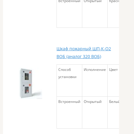
Встроенный
Открытый
Красный
58
Шкаф пожарный ШП-К-О2
ВОБ (аналог 320 ВОБ)
Способ
Исполнение
Цвет
Габа
установки
разм
Встроенный
Открытый
Белый
580х