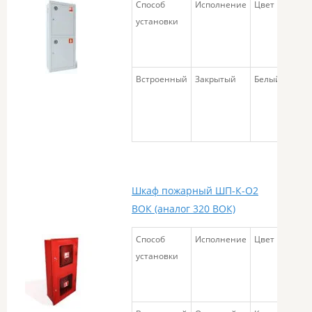
Способ
Исполнение
Цвет
Габа
установки
разм
Встроенный
Закрытый
Белый
580х
Шкаф пожарный ШП-К-О2
ВОК (аналог 320 ВОК)
Способ
Исполнение
Цвет
Га
установки
ра