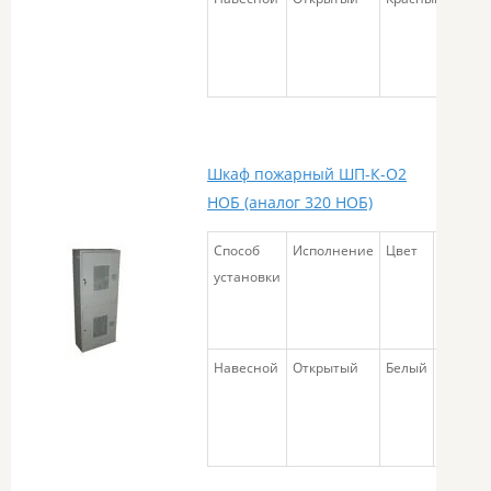
Шкаф пожарный ШП-К-О2
НОБ (аналог 320 НОБ)
Способ
Исполнение
Цвет
Габари
установки
размер
Навесной
Открытый
Белый
540х13