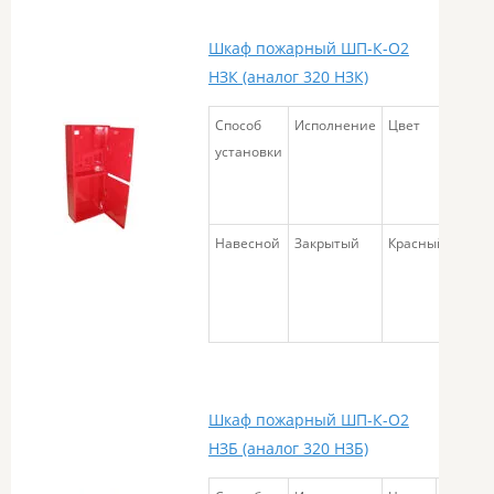
Шкаф пожарный ШП-К-О2
НЗК (аналог 320 НЗК)
Способ
Исполнение
Цвет
Габа
установки
разм
Навесной
Закрытый
Красный
540х
Шкаф пожарный ШП-К-О2
НЗБ (аналог 320 НЗБ)